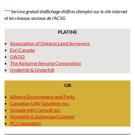
***
Service gratuit d'affichage d'offres d'emploi sur le site internet
et les réseaux sociaux de l'ACSG
PLATINE
Association of Ontario Land Surveyors
Esri Canada
OAGQ
The Airborne Sensing Corporation
Underhill & Underhill
OR
Alberta Environment and Parks
Canadian UAV Solutions Inc.
Groupe Info Consult inc.
Monteith & Sutherland Limited
PCI Geomatics