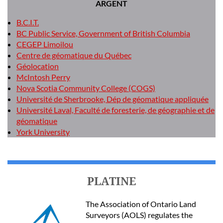
ARGENT
B.C.I.T.
BC Public Service, Government of British Columbia
CEGEP Limoilou
Centre de géomatique du Québec
Géolocation
McIntosh Perry
Nova Scotia Community College (COGS)
Université de Sherbrooke, Dép de géomatique appliquée
Université Laval, Faculté de foresterie, de géographie et de
géomatique
York University
PLATINE
The Association of Ontario Land
Surveyors (AOLS) regulates the