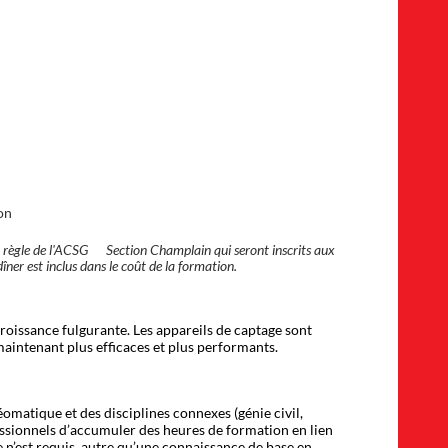
on
 règle de l'ACSG Section Champlain qui seront inscrits aux
îner est inclus dans le coût de la formation.
croissance fulgurante. Les appareils de captage sont
 maintenant plus efficaces et plus performants.
omatique et des disciplines connexes (génie civil,
essionnels d’accumuler des heures de formation en lien
 n’est requis, autre qu’une connaissance de base en