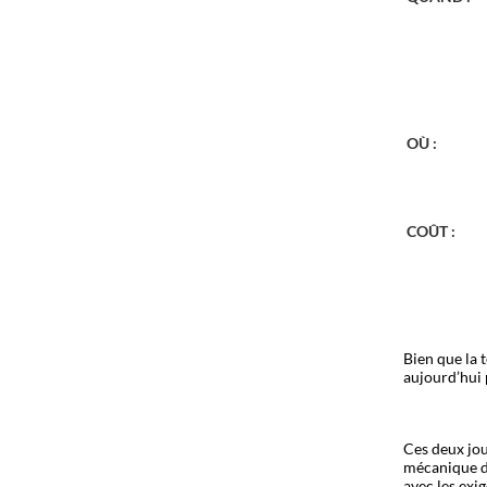
OÙ :
COÛT :
Bien que la 
aujourd’hui 
Ces deux jou
mécanique du
avec les exi