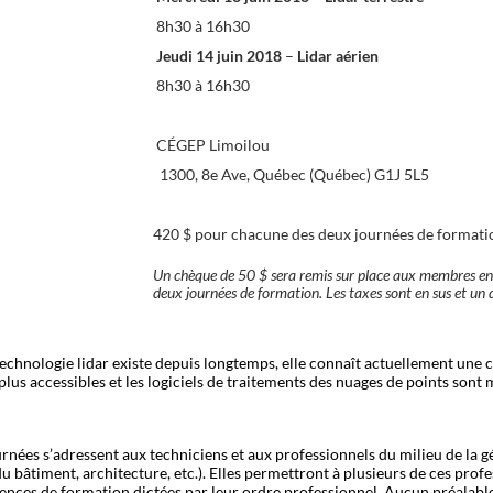
8h30 à 16h30
Jeudi 14 juin 2018
–
Lidar aérien
8h30 à 16h30
CÉGEP Limoilou
1300, 8e Ave, Québec (Québec) G1J 5L5
420 $ pour chacune des deux journées de formati
Un chèque de 50 $ sera remis sur place aux membres en
deux journées de formation. Les taxes sont en sus et un d
technologie lidar existe depuis longtemps, elle connaît actuellement une 
plus accessibles et les logiciels de traitements des nuages de points sont
rnées s’adressent aux techniciens et aux professionnels du milieu de la gé
 bâtiment, architecture, etc.). Elles permettront à plusieurs de ces prof
gences de formation dictées par leur ordre professionnel. Aucun préalable